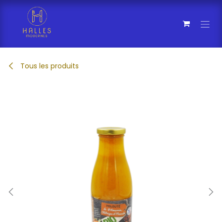
Se rendre au contenu
Tous les produits