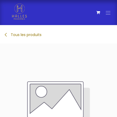
Se rendre au contenu
Tous les produits